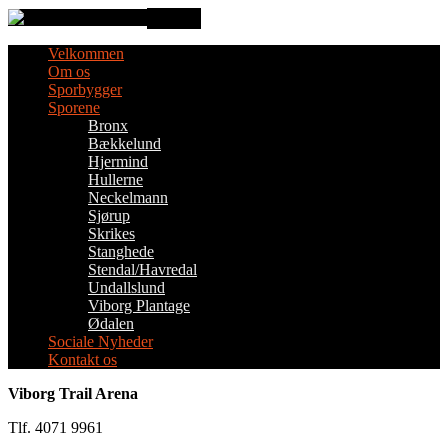
MENU
Velkommen
Om os
Sporbygger
Sporene
Bronx
Bækkelund
Hjermind
Hullerne
Neckelmann
Sjørup
Skrikes
Stanghede
Stendal/Havredal
Undallslund
Viborg Plantage
Ødalen
Sociale Nyheder
Kontakt os
Viborg Trail Arena
Tlf. 4071 9961