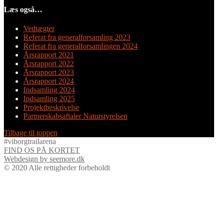
Læs også…
Vedtægter
Referat fra generalforsamling 2023
Referat fra generalforsamlingen 2024
Årsrapport 2021
Årsrapport 2022
Årsrapport 2023
Årsrapport 2024
Indsamling 2024
Indsamling 2025
Projektbeskrivelse
Partnerskabsaftaler Naturstyrelsen
Tilbage til toppen
#viborgtrailarena
FIND OS PÅ KORTET
Webdesign by seemore.dk
© 2020 Alle rettigheder forbeholdt