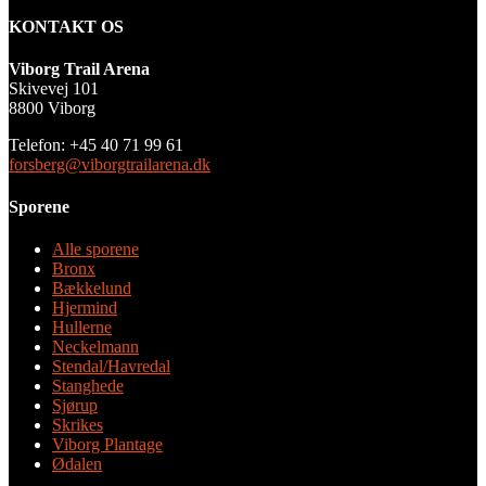
KONTAKT OS
Viborg Trail Arena
Skivevej 101
8800 Viborg
Telefon: +45 40 71 99 61
forsberg@viborgtrailarena.dk
Sporene
Alle sporene
Bronx
Bækkelund
Hjermind
Hullerne
Neckelmann
Stendal/Havredal
Stanghede
Sjørup
Skrikes
Viborg Plantage
Ødalen