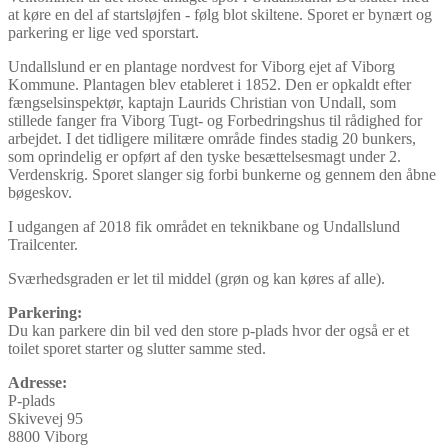
at køre en del af startsløjfen - følg blot skiltene. Sporet er bynært og
parkering er lige ved sporstart.
Undallslund er en plantage nordvest for Viborg ejet af Viborg
Kommune. Plantagen blev etableret i 1852. Den er opkaldt efter
fængselsinspektør, kaptajn Laurids Christian von Undall, som
stillede fanger fra Viborg Tugt- og Forbedringshus til rådighed for
arbejdet. I det tidligere militære område findes stadig 20 bunkers,
som oprindelig er opført af den tyske besættelsesmagt under 2.
Verdenskrig. Sporet slanger sig forbi bunkerne og gennem den åbne
bøgeskov.
I udgangen af 2018 fik området en teknikbane og Undallslund
Trailcenter.
Sværhedsgraden er let til middel (grøn og kan køres af alle).
Parkering:
Du kan parkere din bil ved den store p-plads hvor der også er et
toilet sporet starter og slutter samme sted.
Adresse:
P-plads
Skivevej 95
8800 Viborg